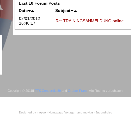
Last 10 Forum Posts
Date
Subject
02/01/2012
Re: TRAININGSANMELDUNG online
16:46:17
Copyright © 2011ff
TFK Concordia 89
and
Gruber Franz
. Alle Rechte vorbehalten.
Designed by moyoo -
Homepage Vorlagen
and meyluu -
Jugendreise