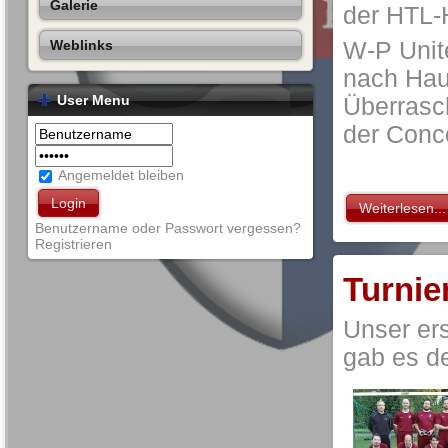
Galerie
der HTL-H
Weblinks
W-P Unit
nach Hau
User Menu
Überrasch
der Conc
Angemeldet bleiben
Weiterlesen...
Benutzername oder Passwort vergessen?
Registrieren
Turnie
Unser ers
gab es de