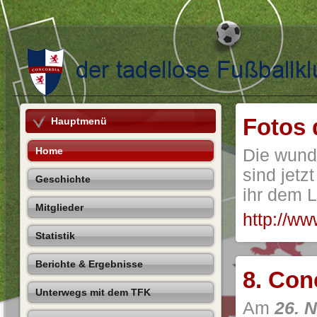
Fotos 
Hauptmenü
Home
Die wunde
sind jetz
Geschichte
ihr dem L
Mitglieder
http://ww
Statistik
Berichte & Ergebnisse
8. Con
Unterwegs mit dem TFK
Am
26. 