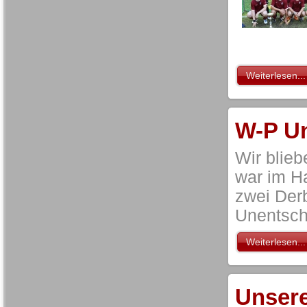
Weiterlesen...
W-P Un
Wir blieb
war im H
zwei Der
Unentsch
Weiterlesen...
Unsere