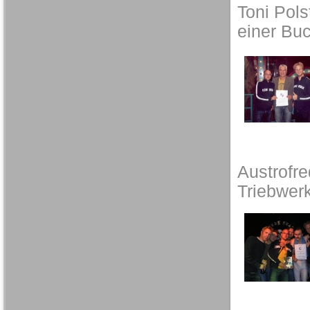
Toni Pols
einer Buc
Austrofr
Triebwer