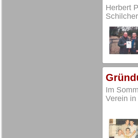
Herbert 
Schilcher
Gründ
Im Somme
Verein in