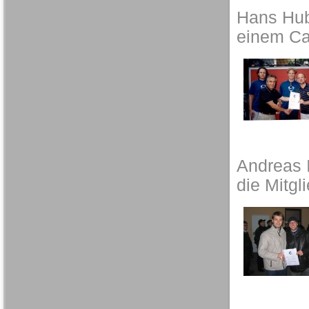
Hans Hub
einem Ca
Andreas I
die Mitgl