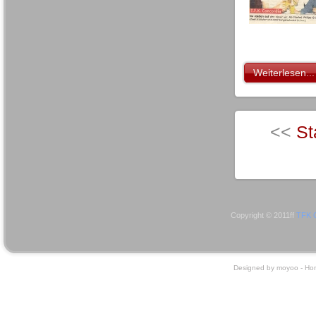
Weiterlesen...
<<
St
Copyright © 2011ff
TFK C
Designed by moyoo -
Ho