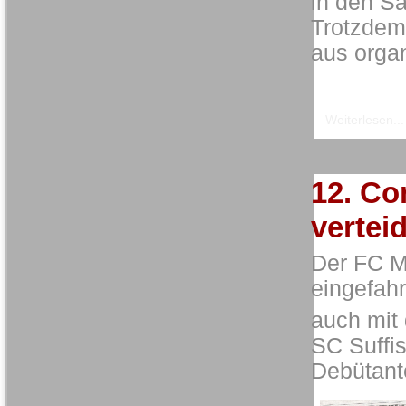
in den S
Trotzdem 
aus organ
Weiterlesen...
12. Co
vertei
Der FC Ma
eingefahr
auch mit
SC Suffis
Debütan