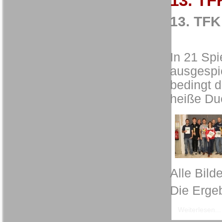
13. TF
13. TFK
In 21 Spi
ausgespi
bedingt d
heiße Due
Alle Bilde
Die Ergeb
Weiterlesen...