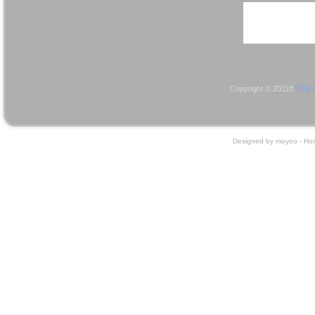
Copyright © 2011ff
TFK C
Designed by moyoo -
Ho