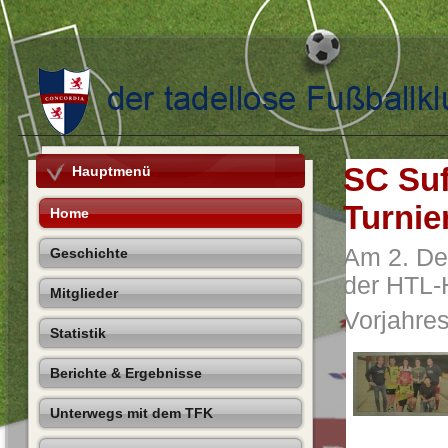
SC Suf
Hauptmenü
Turnie
Home
Am 2. De
Geschichte
der HTL-H
Mitglieder
Vorjahres
Statistik
Berichte & Ergebnisse
Unterwegs mit dem TFK