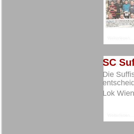
Weiterlesen...
SC Suf
Die Suffi
entschei
Lok Wien
Weiterlesen...