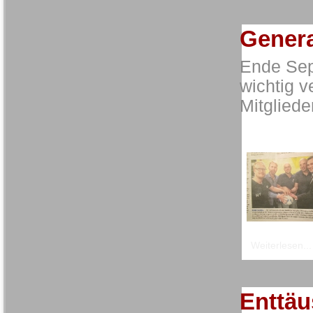
Gener
Ende Sep
wichtig 
Mitglied
Weiterlesen...
Enttäu