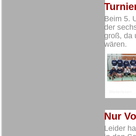
Turnie
Beim 5. U
der sech
groß, da
wären.
Weiterlesen...
Nur Vo
Leider h