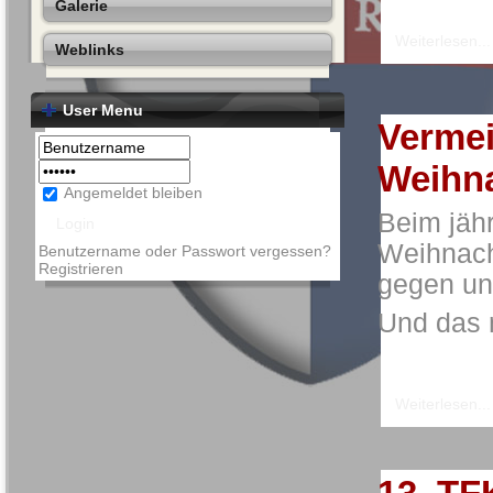
Galerie
Weiterlesen...
Weblinks
User Menu
Vermei
Weihna
Angemeldet bleiben
Beim jäh
Weihnacht
Benutzername oder Passwort vergessen?
Registrieren
gegen un
Und das n
Weiterlesen...